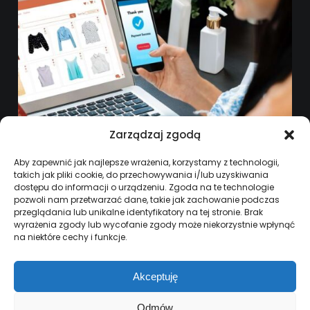
Zarządzaj zgodą
Aby zapewnić jak najlepsze wrażenia, korzystamy z technologii,
ZAKUPY W STANACH ZJEDNOCZONYCH –
takich jak pliki cookie, do przechowywania i/lub uzyskiwania
CO POLACY KUPUJĄ W USA?
dostępu do informacji o urządzeniu. Zgoda na te technologie
pozwoli nam przetwarzać dane, takie jak zachowanie podczas
1 CZERWCA, 2025
przeglądania lub unikalne identyfikatory na tej stronie. Brak
wyrażenia zgody lub wycofanie zgody może niekorzystnie wpłynąć
na niektóre cechy i funkcje.
Akceptuję
Odmów