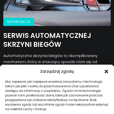
MOTORYZACJA
SERWIS AUTOMATYCZNEJ
SKRZYNI BIEGÓW
Automatyczna skrzynia biegów to skomplikowany
mechanizm, który w znaczący sposób różni się od
tradycyjnej skrzyni manualnej. Jej zadaniem jest...
Zarządzaj zgodą
KRAINA
3 LIPCA, 2025
Aby zapewnić jak najlepsze wrażenia, korzystamy z technologii,
takich jak pliki cookie, do przechowywania i/lub uzyskiwania
dostępu do informacji o urządzeniu. Zgoda na te technologie
pozwoli nam przetwarzać dane, takie jak zachowanie podczas
przeglądania lub unikalne identyfikatory na tej stronie. Brak
wyrażenia zgody lub wycofanie zgody może niekorzystnie wpłynąć
na niektóre cechy i funkcje.