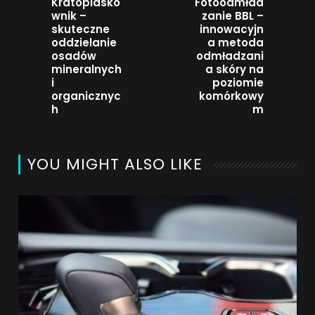
Kratopiasko
Fotoodmład
wnik –
zanie BBL –
skuteczne
innowacyjn
oddzielanie
a metoda
osadów
odmładzani
mineralnych
a skóry na
i
poziomie
organicznyc
komórkowy
h
m
YOU MIGHT ALSO LIKE