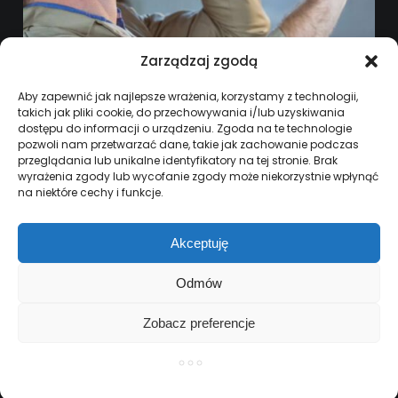
Zarządzaj zgodą
ZABEZPIECZENIA ANTYKOROZYJNE –
Aby zapewnić jak najlepsze wrażenia, korzystamy z technologii,
KOMPLEKSOWA OCHRONA SAMOCHODU
takich jak pliki cookie, do przechowywania i/lub uzyskiwania
PRZED UPŁYWEM CZASU
dostępu do informacji o urządzeniu. Zgoda na te technologie
pozwoli nam przetwarzać dane, takie jak zachowanie podczas
19 GRUDNIA, 2025
przeglądania lub unikalne identyfikatory na tej stronie. Brak
wyrażenia zgody lub wycofanie zgody może niekorzystnie wpłynąć
na niektóre cechy i funkcje.
Akceptuję
Odmów
Zobacz preferencje